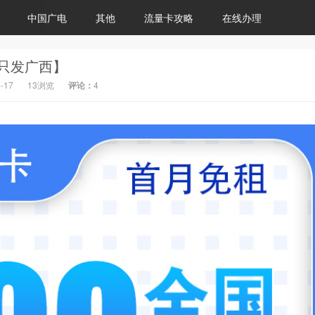
中国广电
其他
流量卡攻略
在线办理
【只发广西】
-17
13浏览
评论：
4