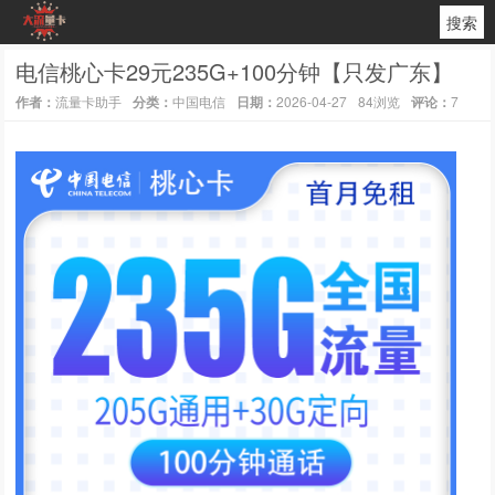
搜索
电信桃心卡29元235G+100分钟【只发广东】
作者：
流量卡助手
分类：
中国电信
日期：
2026-04-27
84浏览
评论：
7