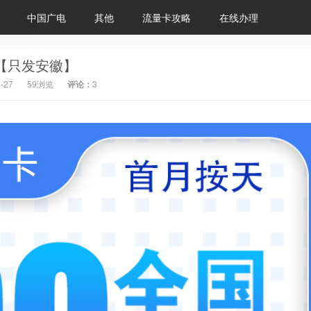
中国广电
其他
流量卡攻略
在线办理
钟【只发安徽】
-27
59浏览
评论：
3