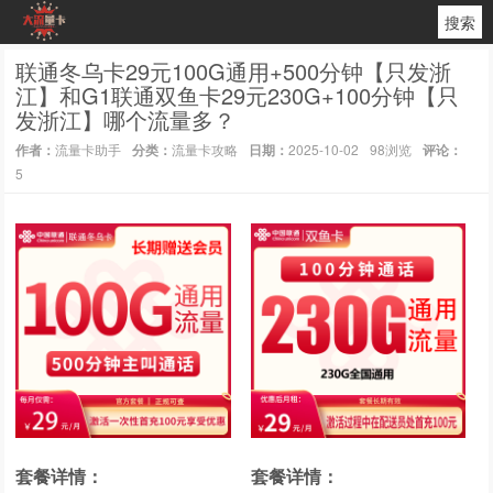
搜索
联通冬乌卡29元100G通用+500分钟【只发浙
江】和G1联通双鱼卡29元230G+100分钟【只
发浙江】哪个流量多？
作者：
流量卡助手
分类：
流量卡攻略
日期：
2025-10-02
98浏览
评论：
5
套餐详情：
套餐详情：