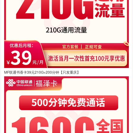
MF联通书香卡39元210G+200分钟【只发重庆】