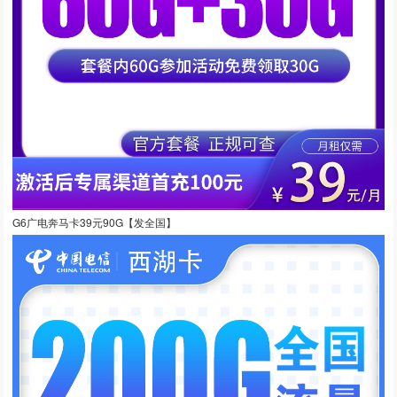
G6广电奔马卡39元90G【发全国】