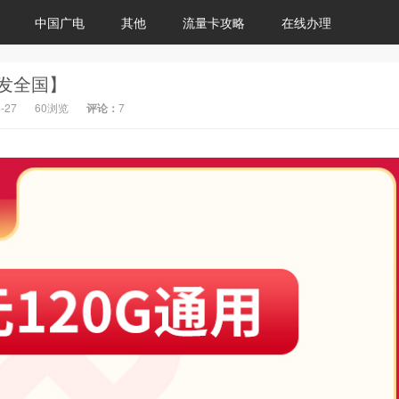
中国广电
其他
流量卡攻略
在线办理
【发全国】
-27
60浏览
评论：
7