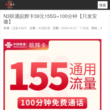
搜索
N3联通皖辉卡39元155G+100分钟【只发安
徽】
作者：
流量卡助手
分类：
中国联通
日期：
2026-04-27
17浏览
评论：
9