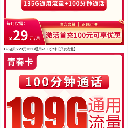
G2湖贝卡29元135G通用+100分钟【只发湖北】