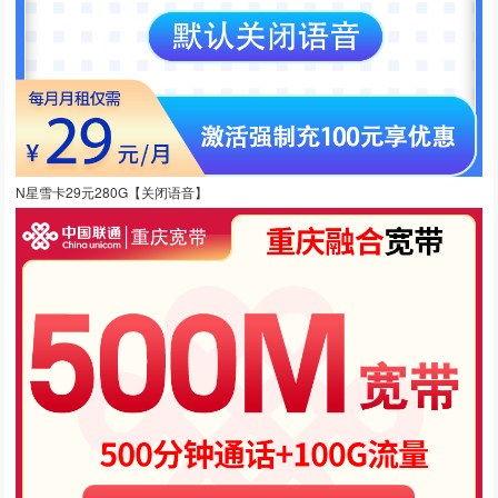
N星雪卡29元280G【关闭语音】