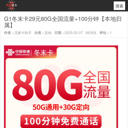
搜索
G1冬末卡29元80G全国流量+100分钟【本地归
属】
作者：
流量卡助手
分类：
其他
日期：
2025-02-07
66浏览
评论：
1