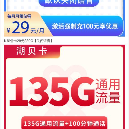
N星雪卡29元280G【关闭语音】