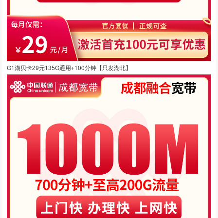
G1湖贝卡29元135G通用+100分钟【只发湖北】