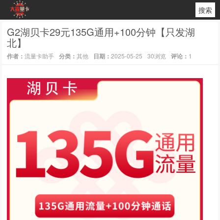
搜索
G2湖贝卡29元135G通用+100分钟【只发湖
北】
作者：
流量卡助手
分类：
其他
日期：
2025-05-25
30浏览
评论：
1