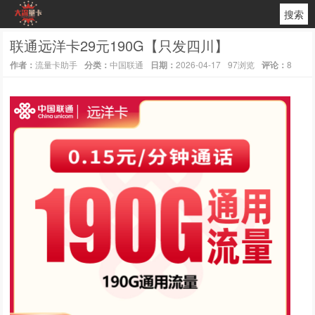
搜索
联通远洋卡29元190G【只发四川】
作者：
流量卡助手
分类：
中国联通
日期：
2026-04-17
97浏览
评论：
8