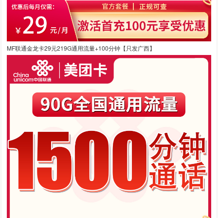
MF联通金龙卡29元219G通用流量+100分钟【只发广西】