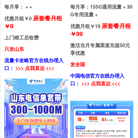
每月享： + +
每月享：155G通用流量 + 30
G专用流量 +
原套餐月租
优惠月租￥
0
原套餐月租
￥0
优惠月租￥
19
￥39
上门竣工后收费
激活当月专属渠道充值50元
只发山东
享优惠
流量卡攻略官方在线办理入
发全国
口：
>>> 点我直达 <<<
中国电信官方在线办理入
口：
>>> 点我直达 <<<