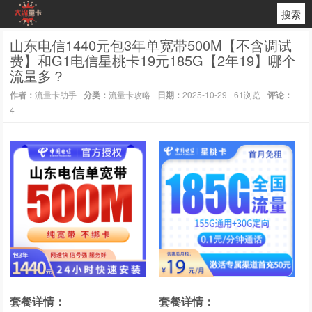
搜索
山东电信1440元包3年单宽带500M【不含调试
费】和G1电信星桃卡19元185G【2年19】哪个
流量多？
作者：
流量卡助手
分类：
流量卡攻略
日期：
2025-10-29
61浏览
评论：
4
套餐详情：
套餐详情：