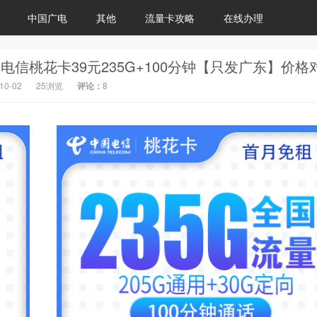
中国广电
其他
流量卡攻略
在线办理
10-02
25浏览
评论：
8