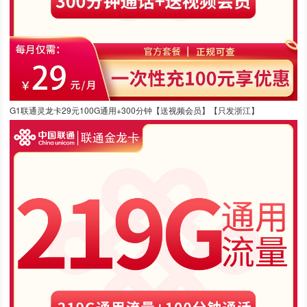
G1联通灵龙卡29元100G通用+300分钟【送视频会员】【只发浙江】