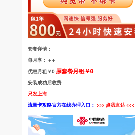
套餐详情：
每月享： + +
原套餐月租￥0
优惠月租￥
0
安装成功后收费
只发上海
流量卡攻略官方在线办理入口：
>>> 点我直达 <<<