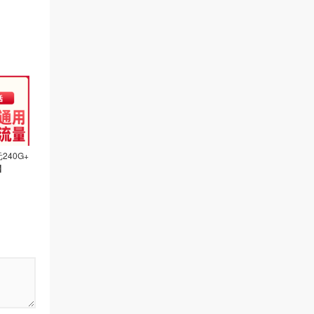
240G+
】