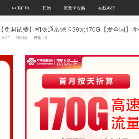
中国广电
其他
流量卡攻略
在线办理
10-02
20浏览
评论：
3