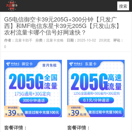
搜索
G5电信御空卡39元205G+300分钟【只发广
西】和MF电信东星卡39元205G【只发山东】
农村流量卡哪个信号好网速快？
作者：
流量卡助手
分类：
流量卡攻略
日期：
2025-10-02
20浏览
评论：
0
套餐详情：
套餐详情：