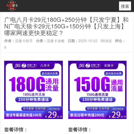
搜索
广电八月卡29元180G+250分钟【只发宁夏】和
N广电天狼卡29元150G+150分钟【只发上海】
哪家网速更快更稳定？
作者：
流量卡助手
分类：
流量卡攻略
日期：
2025-10-02
99浏览
评论：
9
套餐详情：
套餐详情：