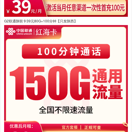
G2联通陕联卡39元80G+100分钟【只发陕西】