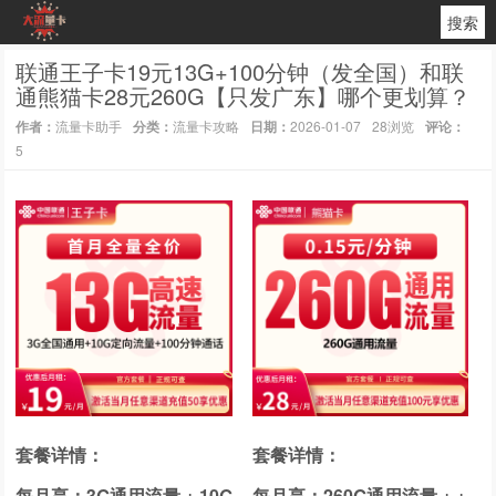
搜索
联通王子卡19元13G+100分钟（发全国）和联
通熊猫卡28元260G【只发广东】哪个更划算？
作者：
流量卡助手
分类：
流量卡攻略
日期：
2026-01-07
28浏览
评论：
5
套餐详情：
套餐详情：
每月享：3G通用流量 + 10G
每月享：260G通用流量 + +