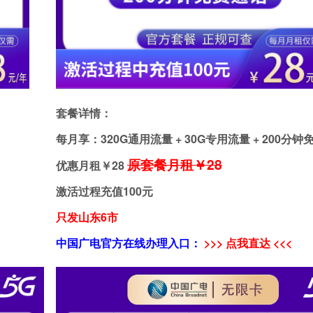
套餐详情：
每月享：320G通用流量 + 30G专用流量 + 200分
原套餐月租￥28
优惠月租￥
28
激活过程充值100元
只发山东6市
中国广电官方在线办理入口：
>>> 点我直达 <<<