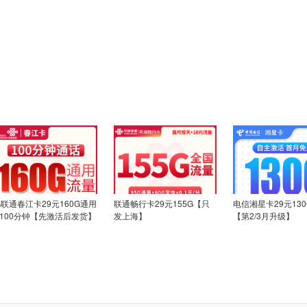
G联通春江卡29元160G通用
联通畅行卡29元155G【只
电信湘星卡29元13
+100分钟【先激活后发货】
发上海】
【第2/3月升级】