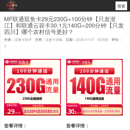
搜索
MF联通双鱼卡29元230G+100分钟【只发浙
江】和联通云容卡30.1元140G+200分钟【只发
四川】哪个农村信号更好？
作者：
流量卡助手
分类：
流量卡攻略
日期：
2026-01-07
92浏览
评论：
3
套餐详情：
套餐详情：