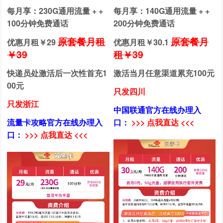
每月享：230G通用流量 + +
每月享：140G通用流量 + +
100分钟免费通话
200分钟免费通话
原套餐月租
原套餐月
优惠月租￥
29
优惠月租￥
30.1
￥39
租￥39
快递员处激活后一次性首充1
激活当月任意渠道累充100元
00元
只发四川
只发浙江
中国联通官方在线办理入
流量卡攻略官方在线办理入
口：
>>> 点我直达 <<<
口：
>>> 点我直达 <<<