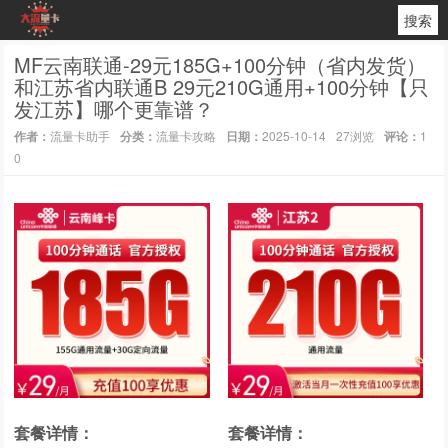
搜索
MF云南联通-29元185G+100分钟（省内发货）
和江苏省内联通B 29元210G通用+100分钟【只
发江苏】哪个更靠谱？
作者：
流量卡助手
分类：
流量卡攻略
日期：
2025-10-14
27浏览
评论：
1
0
套餐详情：
套餐详情：