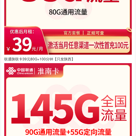
联通陕联卡39元80G+100分钟【只发陕西】