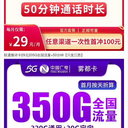
联通雅诗卡29元205G全国流量+50分钟【只发江西】