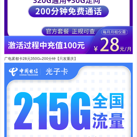
广电雾都卡28元350G+200分钟【只发重庆】