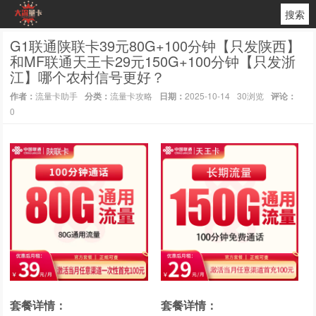
搜索
G1联通陕联卡39元80G+100分钟【只发陕西】
和MF联通天王卡29元150G+100分钟【只发浙
江】哪个农村信号更好？
作者：
流量卡助手
分类：
流量卡攻略
日期：
2025-10-14
30浏览
评论：
0
套餐详情：
套餐详情：