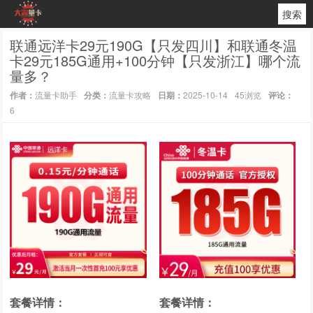
搜索
联通远洋卡29元190G【只发四川】和联通冬温
卡29元185G通用+100分钟【只发浙江】哪个流
量多？
作者：
流量卡助手
分类：
流量卡攻略
日期：
2025-10-14
45浏览
评论：
6
套餐详情：
套餐详情：