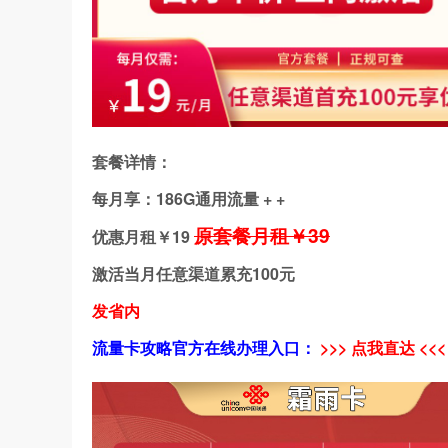
套餐详情：
每月享：186G通用流量 + +
原套餐月租￥39
优惠月租￥
19
激活当月任意渠道累充100元
发省内
流量卡攻略官方在线办理入口：
>>> 点我直达 <<<