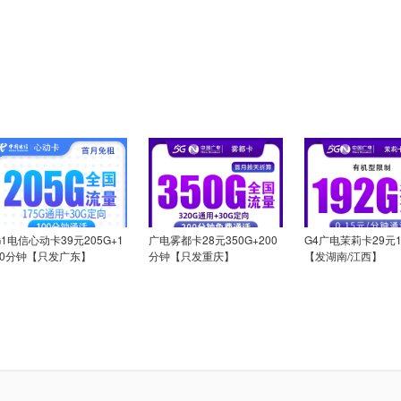
G1电信心动卡39元205G+1
广电雾都卡28元350G+200
G4广电茉莉卡29元1
00分钟【只发广东】
分钟【只发重庆】
【发湖南/江西】