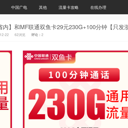
中国广电
其他
流量卡攻略
在线办理
12-22
62浏览
评论：
2