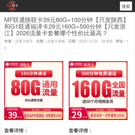
搜索
MF联通陕联卡39元80G+100分钟【只发陕西】
和G1联通福泽卡29元160G+500分钟【只发浙
江】2026流量卡套餐哪个性价比最高？
作者：
流量卡助手
分类：
流量卡攻略
日期：
2025-12-22
26浏览
评论：
1
0
套餐详情：
套餐详情：