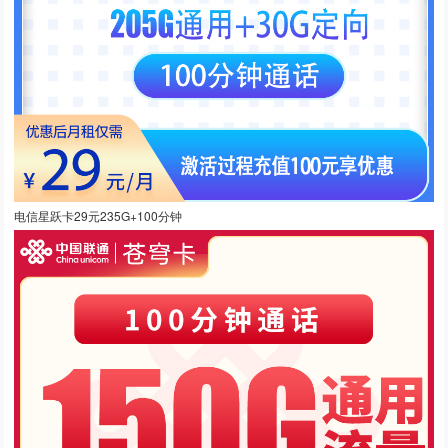
电信星跃卡29元235G+100分钟