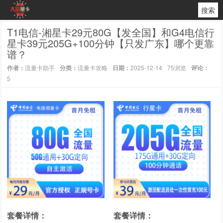
搜索
T1电信-湘星卡29元80G【发全国】和G4电信行
星卡39元205G+100分钟【只发广东】哪个更靠
谱？
作者：
流量卡助手
分类：
流量卡攻略
日期：
2025-12-14
75浏览
评论：
5
套餐详情：
套餐详情：