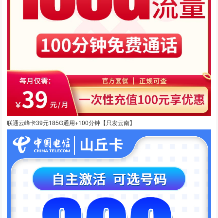
联通云峰卡39元185G通用+100分钟【只发云南】