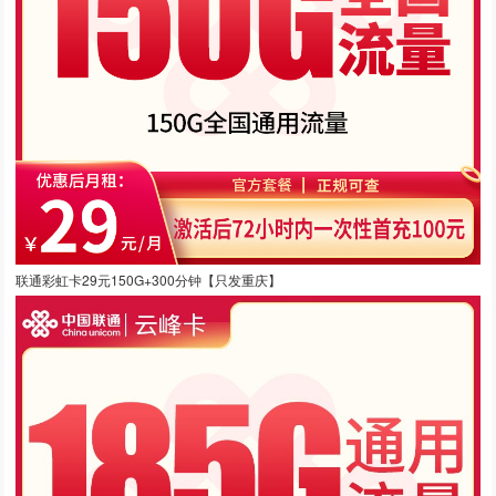
联通彩虹卡29元150G+300分钟【只发重庆】