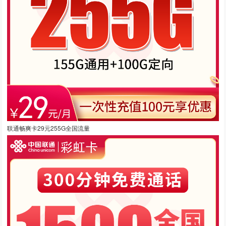
联通畅爽卡29元255G全国流量