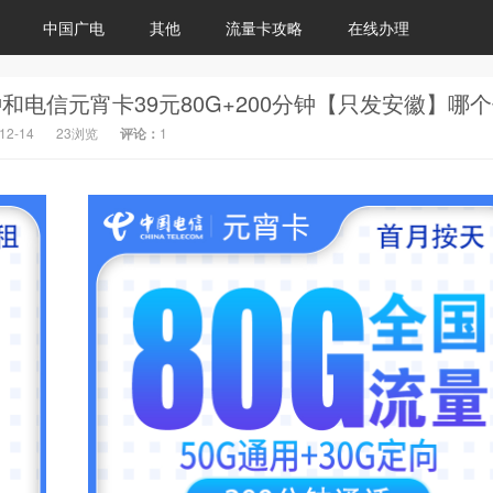
中国广电
其他
流量卡攻略
在线办理
12-14
23浏览
评论：
1