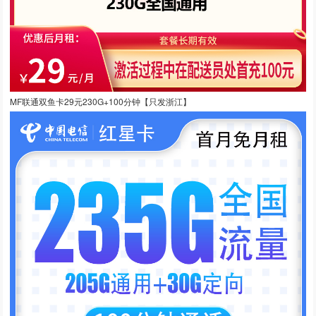
MF联通双鱼卡29元230G+100分钟【只发浙江】