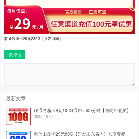
联通波涛卡29元235G【只发海南】
条评论
最新文章
联通冬浙卡9元100G通用+500分钟【送两年会员】
2025-10-02
电信山丘卡29元80G【只发山东省内】长期套餐