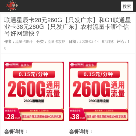
搜索
联通星辰卡28元260G【只发广东】和G1联通星
业卡38元260G【只发广东】农村流量卡哪个信
号好网速快？
作者：
流量卡助手
分类：
流量卡攻略
日期：
2026-02-14
67浏览
评论：
1
0
套餐详情：
套餐详情：