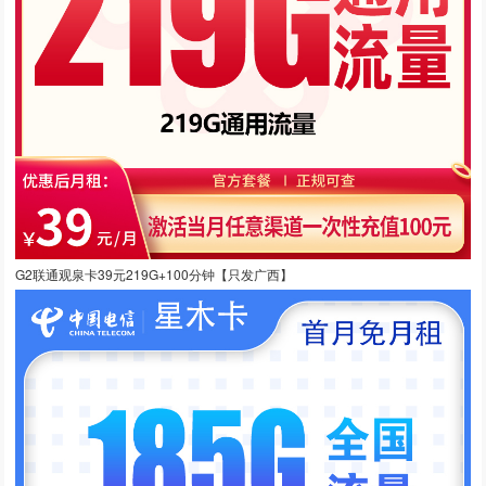
G2联通观泉卡39元219G+100分钟【只发广西】