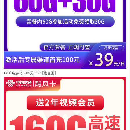
G3广电奔马卡39元90G【发全国】