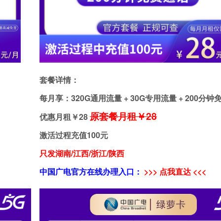
套餐详情：
每月享：320G通用流量 + 30G专用流量 + 200分
原套餐月租￥28
优惠月租￥
28
激活过程充值100元
只发湖南/江西/浙江/陕西
中国广电官方在线办理入口：
>>> 点我直达 <<<