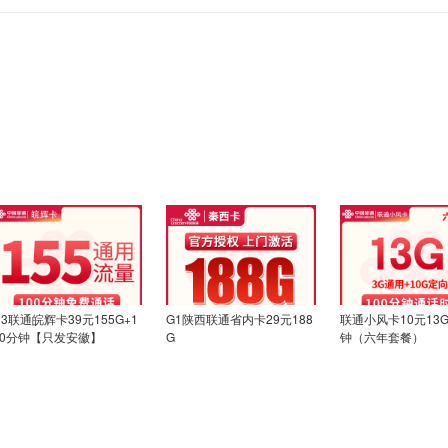
N3联通皖辉卡39元155G+1
G1陕西联通省内卡29元188
联通小风卡10元13G
00分钟【只发安徽】
G
钟（六年套餐）