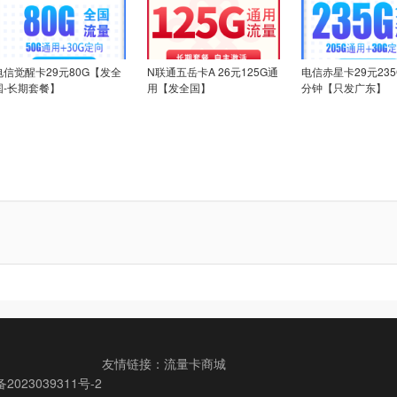
电信觉醒卡29元80G【发全
N联通五岳卡A 26元125G通
电信赤星卡29元235G
国-长期套餐】
用【发全国】
分钟【只发广东】
友情链接：
流量卡商城
备2023039311号-2