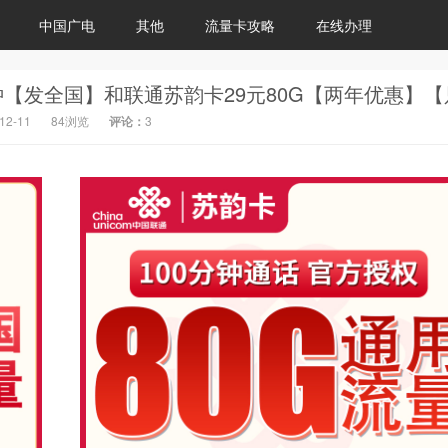
中国广电
其他
流量卡攻略
在线办理
12-11
84浏览
评论：
3