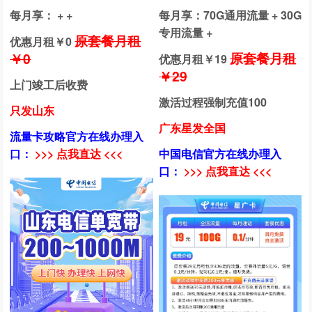
每月享： + +
每月享：70G通用流量 + 30G
专用流量 +
原套餐月租
优惠月租￥
0
原套餐月租
￥0
优惠月租￥
19
￥29
上门竣工后收费
激活过程强制充值100
只发山东
广东星发全国
流量卡攻略官方在线办理入
口：
>>> 点我直达 <<<
中国电信官方在线办理入
口：
>>> 点我直达 <<<