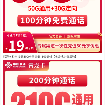
联通冬柏卡19元80G全国流量+100分钟【收货地为归属地】