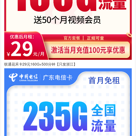
联通花禾卡29元160G+500分钟【只发浙江】