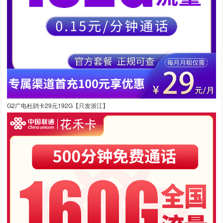
G2广电杜鹃卡29元192G【只发浙江】