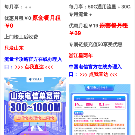
每月享： + +
每月享：50G通用流量 + 30G
专用流量 +
原套餐月租
优惠月租￥
0
原套餐月租
￥0
优惠月租￥
19
￥39
上门竣工后收费
专属链接充值50享受优惠
只发山东
浙江星两年
流量卡攻略官方在线办理入
口：
>>> 点我直达 <<<
中国电信官方在线办理入
口：
>>> 点我直达 <<<